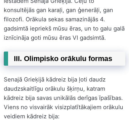
iestādēm Senajā Grieķijā. Ceļu to
konsultējās gan karaļi, gan ģenerāļi, gan
filozofi. Orākula sekas samazinājās 4.
gadsimtā iepriekš mūsu ēras, un to galu galā
iznīcināja goti mūsu ēras VI gadsimtā.
III. Olimpisko orākulu formas
Senajā Grieķijā kādreiz bija ļoti daudz
daudzskaitlīgu orākulu šķirņu, katram
kādreiz bija savas unikālās derīgas īpašības.
Viens no visvairāk visizplatītākajiem orākulu
veidiem kādreiz bija: