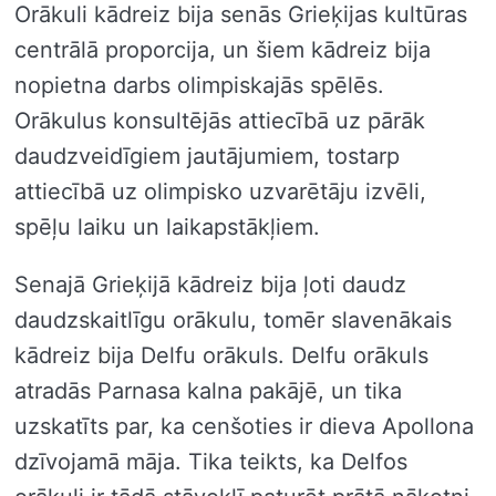
Orākuli kādreiz bija senās Grieķijas kultūras
centrālā proporcija, un šiem kādreiz bija
nopietna darbs olimpiskajās spēlēs.
Orākulus konsultējās attiecībā uz pārāk
daudzveidīgiem jautājumiem, tostarp
attiecībā uz olimpisko uzvarētāju izvēli,
spēļu laiku un laikapstākļiem.
Senajā Grieķijā kādreiz bija ļoti daudz
daudzskaitlīgu orākulu, tomēr slavenākais
kādreiz bija Delfu orākuls. Delfu orākuls
atradās Parnasa kalna pakājē, un tika
uzskatīts par, ka cenšoties ir dieva Apollona
dzīvojamā māja. Tika teikts, ka Delfos