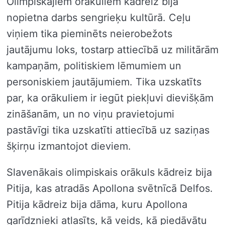
Olimpiskajiem orākuliem kādreiz bija
nopietna darbs sengrieķu kultūrā. Ceļu
viņiem tika pieminēts neierobežots
jautājumu loks, tostarp attiecībā uz militārām
kampaņām, politiskiem lēmumiem un
personiskiem jautājumiem. Tika uzskatīts
par, ka orākuliem ir iegūt piekļuvi dievišķām
zināšanām, un no viņu pravietojumi
pastāvīgi tika uzskatīti attiecībā uz saziņas
šķirņu izmantojot dieviem.
Slavenākais olimpiskais orākuls kādreiz bija
Pitija, kas atradās Apollona svētnīcā Delfos.
Pitija kādreiz bija dāma, kuru Apollona
garīdznieki atlasīts, kā veids, kā piedāvātu