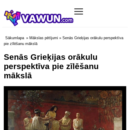
≡
Vawun.com
Sākumlapa
»
Mākslas pētījumi
» Senās Grieķijas orākulu perspektīva
pie zīlēšanu mākslā
Senās Grieķijas orākulu
perspektīva pie zīlēšanu
mākslā