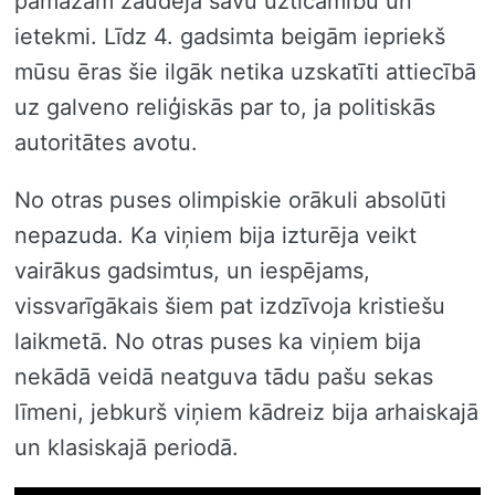
pamazām zaudēja savu uzticamību un
ietekmi. Līdz 4. gadsimta beigām iepriekš
mūsu ēras šie ilgāk netika uzskatīti attiecībā
uz galveno reliģiskās par to, ja politiskās
autoritātes avotu.
No otras puses olimpiskie orākuli absolūti
nepazuda. Ka viņiem bija izturēja veikt
vairākus gadsimtus, un iespējams,
vissvarīgākais šiem pat izdzīvoja kristiešu
laikmetā. No otras puses ka viņiem bija
nekādā veidā neatguva tādu pašu sekas
līmeni, jebkurš viņiem kādreiz bija arhaiskajā
un klasiskajā periodā.