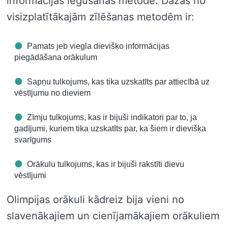
informācijas iegūšanas metode. Dažas no
visizplatītākajām zīlēšanas metodēm ir:
Pamats jeb viegla dievišķo informācijas
piegādāšana orākulum
Sapņu tulkojums, kas tika uzskatīts par attiecībā uz
vēstījumu no dieviem
Zīmju tulkojums, kas ir bijuši indikatori par to, ja
gadījumi, kuriem tika uzskatīts par, ka šiem ir dievišķa
svarīgums
Orākulu tulkojums, kas ir bijuši rakstīti dievu
vēstījumi
Olimpijas orākuli kādreiz bija vieni no
slavenākajiem un cienījamākajiem orākuliem