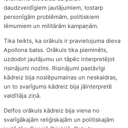
daudzveidīgiem jautājumiem, tostarp
personīgām problēmām, politiskiem
lēmumiem un militārām kampaņām.
Tika teikts, ka orākuls ir pravietojuma dieva
Apollona balss. Orākuls tika pieminēts,
uzdodot jautājumu un tāpēc interpretējot
risinājumi nozīmi. Risinājumi pastāvīgi
kādreiz bija noslēpumainas un neskaidras,
un to svarīgums kādreiz bija jāinterpretē
valdītāja ziņā.
Delfos orākuls kādreiz bija viena no
svarīgākajām reliģiskajām un politiskajām