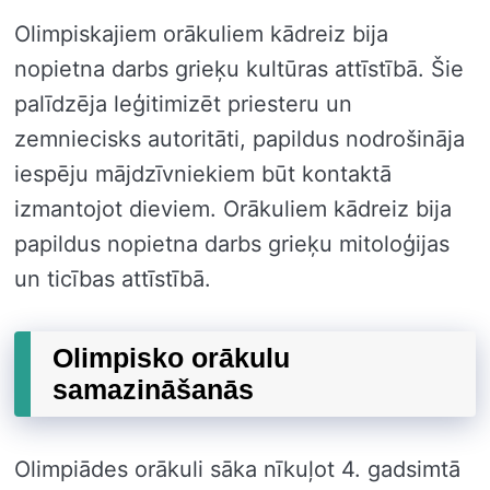
Olimpiskajiem orākuliem kādreiz bija
nopietna darbs grieķu kultūras attīstībā. Šie
palīdzēja leģitimizēt priesteru un
zemniecisks autoritāti, papildus nodrošināja
iespēju mājdzīvniekiem būt kontaktā
izmantojot dieviem. Orākuliem kādreiz bija
papildus nopietna darbs grieķu mitoloģijas
un ticības attīstībā.
Olimpisko orākulu
samazināšanās
Olimpiādes orākuli sāka nīkuļot 4. gadsimtā