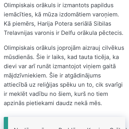
Olimpiskais orākuls ir izmantots papildus
iemācīties, kā mūza izdomātiem varoņiem.
Kā piemērs, Harija Potera seriālā Sibilas
Trelavnijas varonis ir Delfu orākula pēctecis.
Olimpiskais orākuls joprojām aizrauj cilvēkus
mūsdienās. Šie ir laiks, kad tauta ticēja, ka
dievi var arī runāt izmantojot viņiem gaitā
mājdzīvniekiem. Šie ir atgādinājums
attiecībā uz reliģijas spēku un to, cik svarīgi
ir meklēt vadību no šiem, kurš no tiem
apzinās pietiekami daudz nekā mēs.