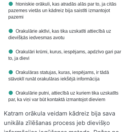
htoniskie orākuli, kas atradās alās par to, ja citās
pazemes vietās un kādreiz bija saistīti izmantojot
pazemi
Orakulārie aktīvi, kas tika uzskatīti attiecībā uz
dievišķās iedvesmas avotu
Orakulāri krūmi, kurus, iespējams, apdzīvo gari par
to, ja dievi
Orakulāras statujas, kuras, iespējams, ir tādā
stāvoklī runāt orakulāras iekšējā informācija
Orakulārie putni, attiecībā uz kuriem tika uzskatīts
par, ka viņi var būt kontaktā izmantojot dieviem
Katram orākula veidam kādreiz bija sava
unikāla zīlēšanas process jeb dievišķo