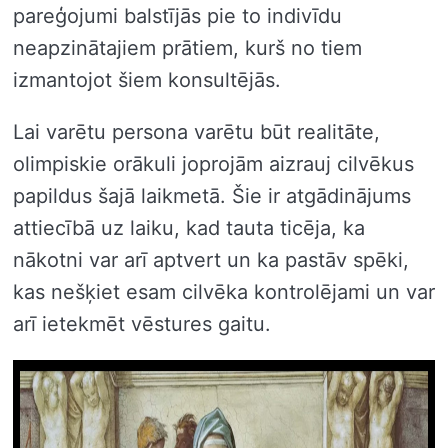
pareģojumi balstījās pie to indivīdu
neapzinātajiem prātiem, kurš no tiem
izmantojot šiem konsultējās.
Lai varētu persona varētu būt realitāte,
olimpiskie orākuli joprojām aizrauj cilvēkus
papildus šajā laikmetā. Šie ir atgādinājums
attiecībā uz laiku, kad tauta ticēja, ka
nākotni var arī aptvert un ka pastāv spēki,
kas nešķiet esam cilvēka kontrolējami un var
arī ietekmēt vēstures gaitu.