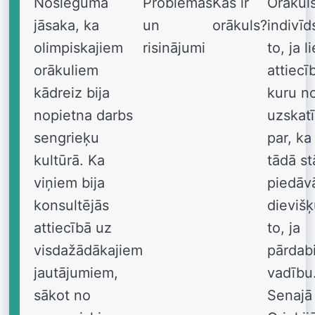
Noslēgumā
Problēmas
Kas ir
Orākuls
jāsaka, ka
un
orākuls?
indivīd
olimpiskajiem
risinājumi
to, ja l
orākuliem
attiecī
kādreiz bija
kuru n
nopietna darbs
uzskatī
sengrieķu
par, ka 
kultūrā. Ka
tādā st
viņiem bija
piedāv
konsultējās
dievišķ
attiecībā uz
to, ja
visdažādākajiem
pārdab
jautājumiem,
vadību
sākot no
Senajā