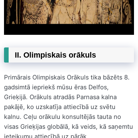
II. Olimpiskais orākuls
Primārais Olimpiskais Orākuls tika bāzēts 8.
gadsimtā iepriekš mūsu ēras Delfos,
Grieķijā. Orākuls atradās Parnasa kalna
pakājē, ko uzskatīja attiecībā uz svētu
kalnu. Ceļu orākulu konsultējās tauta no
visas Grieķijas globālā, kā veids, kā saņemtu
ieteikumu attiecībā uz pārāk