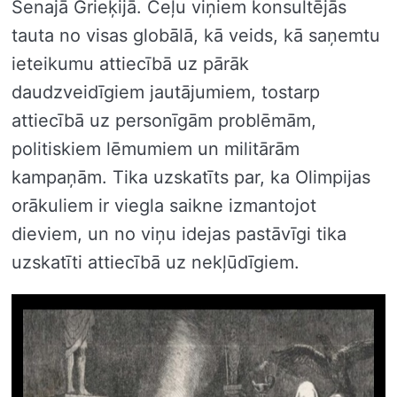
Senajā Grieķijā. Ceļu viņiem konsultējās
tauta no visas globālā, kā veids, kā saņemtu
ieteikumu attiecībā uz pārāk
daudzveidīgiem jautājumiem, tostarp
attiecībā uz personīgām problēmām,
politiskiem lēmumiem un militārām
kampaņām. Tika uzskatīts par, ka Olimpijas
orākuliem ir viegla saikne izmantojot
dieviem, un no viņu idejas pastāvīgi tika
uzskatīti attiecībā uz nekļūdīgiem.