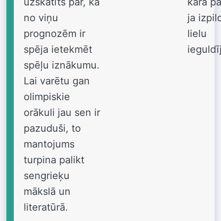
uzskatīts par, ka
karā pa
no viņu
ja izpil
prognozēm ir
lielu
spēja ietekmēt
ieguld
spēļu iznākumu.
Lai varētu gan
olimpiskie
orākuli jau sen ir
pazuduši, to
mantojums
turpina palikt
sengrieķu
mākslā un
literatūrā.