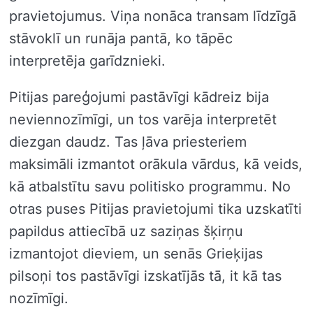
pravietojumus. Viņa nonāca transam līdzīgā
stāvoklī un runāja pantā, ko tāpēc
interpretēja garīdznieki.
Pitijas pareģojumi pastāvīgi kādreiz bija
neviennozīmīgi, un tos varēja interpretēt
diezgan daudz. Tas ļāva priesteriem
maksimāli izmantot orākula vārdus, kā veids,
kā atbalstītu savu politisko programmu. No
otras puses Pitijas pravietojumi tika uzskatīti
papildus attiecībā uz saziņas šķirņu
izmantojot dieviem, un senās Grieķijas
pilsoņi tos pastāvīgi izskatījās tā, it kā tas
nozīmīgi.