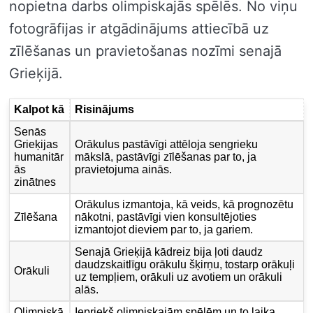
nopietna darbs olimpiskajās spēlēs. No viņu
fotogrāfijas ir atgādinājums attiecībā uz
zīlēšanas un pravietošanas nozīmi senajā
Grieķijā.
Kalpot kā
Risinājums
Senās
Grieķijas
Orākulus pastāvīgi attēloja sengrieķu
humanitār
mākslā, pastāvīgi zīlēšanas par to, ja
ās
pravietojuma ainās.
zinātnes
Orākulus izmantoja, kā veids, kā prognozētu
Zīlēšana
nākotni, pastāvīgi vien konsultējoties
izmantojot dieviem par to, ja gariem.
Senajā Grieķijā kādreiz bija ļoti daudz
daudzskaitlīgu orākulu šķirņu, tostarp orākuļi
Orākuli
uz tempļiem, orākuli uz avotiem un orākuli
alās.
Olimpiskā
Iepriekš olimpiskajām spēlēm un to laika