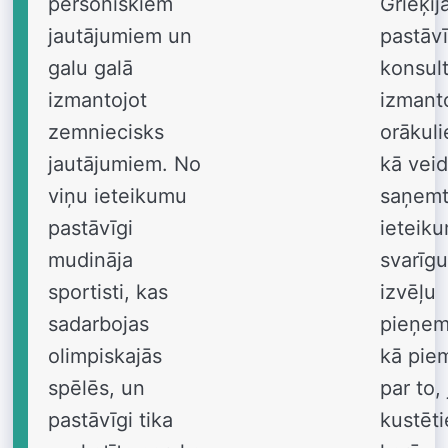
personiskiem
Grieķij
jautājumiem un
pastāvī
galu galā
konsul
izmantojot
izmant
zemniecisks
orākul
jautājumiem. No
kā veid
viņu ieteikumu
saņem
pastāvīgi
ieteik
mudināja
svarīgu
sportisti, kas
izvēļu
sadarbojas
pieņem
olimpiskajās
kā pie
spēlēs, un
par to, 
pastāvīgi tika
kustēti