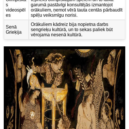
s
garumā pastāvīgi konsultējās izmantojot
videospēl
orākuliem, ņemot vērā ​​tauta centās pārbaudīt
es
spēļu veiksmīgu norisi.
Orākuliem kādreiz bija nopietna darbs
Senā
sengrieķu kultūrā, un to sekas paliek būt
Grieķija
vērojama nesenā kultūrā.