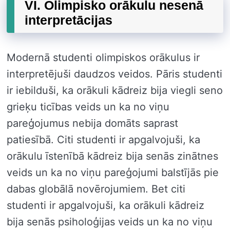
VI. Olimpisko orākulu nesenā
interpretācijas
Modernā studenti olimpiskos orākulus ir
interpretējuši daudzos veidos. Pāris studenti
ir iebilduši, ka orākuli kādreiz bija viegli seno
grieķu ticības veids un ka no viņu
pareģojumus nebija domāts saprast
patiesībā. Citi studenti ir apgalvojuši, ka
orākulu īstenībā kādreiz bija senās zinātnes
veids un ka no viņu pareģojumi balstījās pie
dabas globālā novērojumiem. Bet citi
studenti ir apgalvojuši, ka orākuli kādreiz
bija senās psiholoģijas veids un ka no viņu