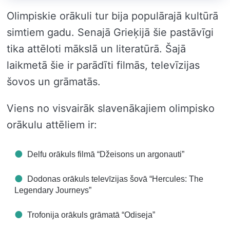
Olimpiskie orākuli tur bija populārajā kultūrā
simtiem gadu. Senajā Grieķijā šie pastāvīgi
tika attēloti mākslā un literatūrā. Šajā
laikmetā šie ir parādīti filmās, televīzijas
šovos un grāmatās.
Viens no visvairāk slavenākajiem olimpisko
orākulu attēliem ir:
Delfu orākuls filmā “Džeisons un argonauti”
Dodonas orākuls televīzijas šovā “Hercules: The
Legendary Journeys”
Trofonija orākuls grāmatā “Odiseja”