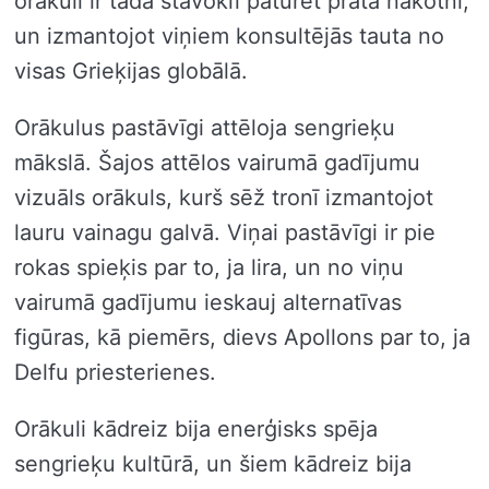
orākuli ir tādā stāvoklī paturēt prātā nākotni,
un izmantojot viņiem konsultējās tauta no
visas Grieķijas globālā.
Orākulus pastāvīgi attēloja sengrieķu
mākslā. Šajos attēlos vairumā gadījumu
vizuāls orākuls, kurš sēž tronī izmantojot
lauru vainagu galvā. Viņai pastāvīgi ir pie
rokas spieķis par to, ja lira, un no viņu
vairumā gadījumu ieskauj alternatīvas
figūras, kā piemērs, dievs Apollons par to, ja
Delfu priesterienes.
Orākuli kādreiz bija enerģisks spēja
sengrieķu kultūrā, un šiem kādreiz bija