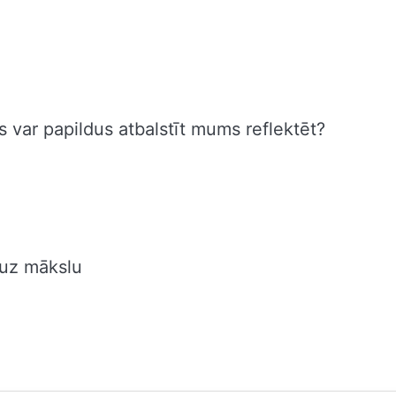
s var papildus atbalstīt mums reflektēt?
ā uz mākslu