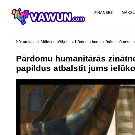
Vawun.com
FINANSES
MĀKSL
Sākumlapa
»
Mākslas pētījumi
» Pārdomu humanitārās zinātnes Labāk
Pārdomu humanitārās zinātne
papildus atbalstīt jums ielūk