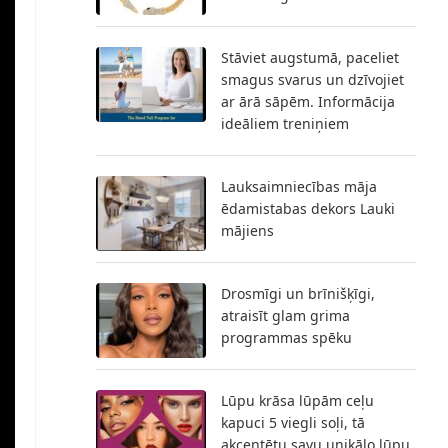
Stāviet augstumā, paceliet
smagus svarus un dzīvojiet
ar ārā sāpēm. Informācija
ideāliem treniņiem
Lauksaimniecības māja
ēdamistabas dekors Lauki
mājiens
Drosmīgi un brīnišķīgi,
atraisīt glam grima
programmas spēku
Lūpu krāsa lūpām ceļu
kapuci 5 viegli soļi, tā
akcentētu savu unikālo lūpu