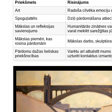
Priekšmets
Risinājums
Art
Radoša cilvēka emociju
Spoguļattēls
Dziļi pārdomāšana attiec
Mākslas un refleksijas
Humanitārās zinātnes var 
savienojums
varat meklēt sarežģītas 
Mākslas piemēri, kas
Mākslas darbs, skulptūras,
rosina pārdomām
Pārdomu dažas lieliskas
Varētu arī atbalstīt mum
priekšrocības
uzturēt kontaktus izmanto