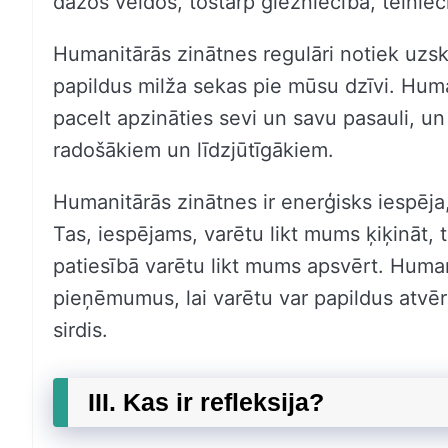
dažos veidos, tostarp glezniecībā, tēlniec
Humanitārās zinātnes regulāri notiek uzskat
papildus milža sekas pie mūsu dzīvi. Huma
pacelt apzināties sevi un savu pasauli, un
radošākiem un līdzjūtīgākiem.
Humanitārās zinātnes ir enerģisks iespēja,
Tas, iespējams, varētu likt mums ķiķināt, 
patiesībā varētu likt mums apsvērt. Human
pieņēmumus, lai varētu var papildus atvē
sirdis.
III. Kas ir refleksija?