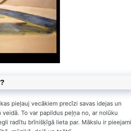
s?
 kas pieļauj vecākiem precīzi savas idejas un
ā veidā. To var papildus peļņa no, ar nolūku
iegli radītu brīnišķīgā lieta par. Mākslu ir pieejam