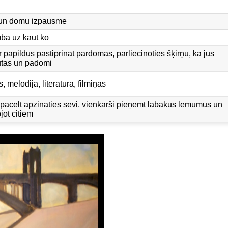
 un domu izpausme
ībā uz kaut ko
papildus pastiprināt pārdomas, pārliecinoties šķirņu, kā jūs
jūtas un padomi
 melodija, literatūra, filmiņas
s pacelt apzināties sevi, vienkārši pieņemt labākus lēmumus un
jot citiem