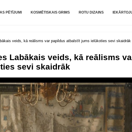
AS PĒTĪJUMI
KOSMĒTISKAIS GRIMS
ROTU DIZAINS
IEKĀRTOJ
ais veids, kā reālisms var papildus atbalstīt jums ielūkoties sevi skaidrāk
s Labākais veids, kā reālisms va
oties sevi skaidrāk