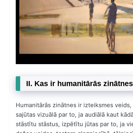
II. Kas ir humanitārās zinātne
Humanitārās zinātnes ir izteiksmes veids,
sajūtas vizuālā par to, ja audiālā kaut kād
stāstītu stāstus, izpētītu jūtas par to, ja v