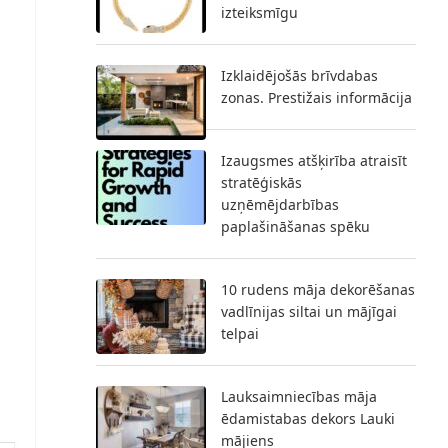
izteiksmīgu
Izklaidējošās brīvdabas
zonas. Prestižais informācija
Izaugsmes atšķirība atraisīt
stratēģiskās
uzņēmējdarbības
paplašināšanas spēku
10 rudens māja dekorēšanas
vadlīnijas siltai un mājīgai
telpai
Lauksaimniecības māja
ēdamistabas dekors Lauki
mājiens