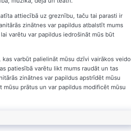
ībā, mūzikā, dejā un teātrī.
īta attiecībā uz greznību, taču tai parasti ir
nitārās zinātnes var papildus atbalstīt mums
 lai varētu var papildus iedrošināt mūs būt
 kas varbūt palielināt mūsu dzīvi vairākos veido
tas patiesībā varētu likt mums raudāt un tas
itārās zinātnes var papildus apstrīdēt mūsu
rt mūsu prātus un var papildus modificēt mūsu