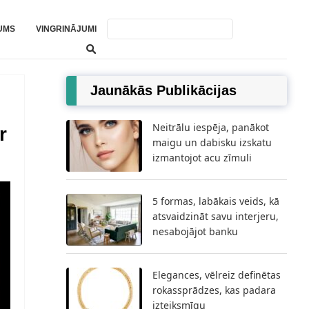
UMS
VINGRINĀJUMI
Jaunākās Publikācijas
Neitrālu iespēja, panākot
r
maigu un dabisku izskatu
izmantojot acu zīmuli
5 formas, labākais veids, kā
atsvaidzināt savu interjeru,
nesabojājot banku
Elegances, vēlreiz definētas
rokassprādzes, kas padara
izteiksmīgu