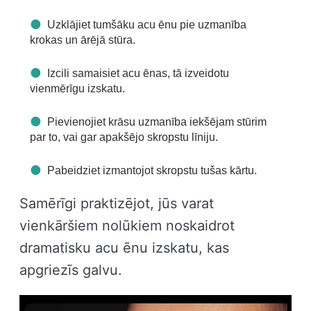
Uzklājiet tumšāku acu ēnu pie uzmanība
krokas un ārējā stūra.
Izcili samaisiet acu ēnas, tā izveidotu
vienmērīgu izskatu.
Pievienojiet krāsu uzmanība iekšējam stūrim
par to, vai gar apakšējo skropstu līniju.
Pabeidziet izmantojot skropstu tušas kārtu.
Samērīgi praktizējot, jūs varat
vienkāršiem nolūkiem noskaidrot
dramatisku acu ēnu izskatu, kas
apgriezīs galvu.