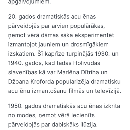
apgalvojumiem.
20. gados dramatiskās acu ēnas
pārveidojās par arvien populārākas,
ņemot vērā dāmas sāka eksperimentēt
izmantojot jauniem un drosmīgākiem
izskatiem. Šī kaprīze turpinājās 1930. un
1940. gados, kad tādas Holivudas
slavenības kā var Marlēna Dītriha un
Džoana Kroforda popularizēja dramatisku
acu ēnu izmantošanu filmās un televīzijā.
1950. gados dramatiskās acu ēnas izkrita
no modes, ņemot vērā iecienīts
pārveidojās par dabiskāks ilūzija.