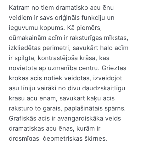
Katram no tiem dramatisko acu ēnu
veidiem ir savs oriģināls funkciju un
ieguvumu kopums. Kā piemērs,
dūmakainām acīm ir raksturīgas mīkstas,
izkliedētas perimetri, savukārt halo acīm
ir spilgta, kontrastējoša krāsa, kas
novietota ap uzmanība centru. Grieztas
krokas acis notiek veidotas, izveidojot
asu līniju vairāki no divu daudzskaitlīgu
krāsu acu ēnām, savukārt kaķu acis
raksturo to garais, paplašinātais spārns.
Grafiskās acis ir avangardiskāka veids
dramatiskas acu ēnas, kurām ir
drosmīgas, ģeometriskas šķirnes.