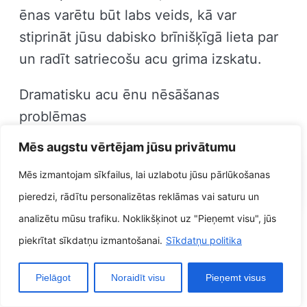
ēnas varētu būt labs veids, kā var
stiprināt jūsu dabisko brīnišķīgā lieta par
un radīt satriecošu acu grima izskatu.
Dramatisku acu ēnu nēsāšanas
problēmas
Mēs augstu vērtējam jūsu privātumu
VIII. Dramatisku acu ēnu
Mēs izmantojam sīkfailus, lai uzlabotu jūsu pārlūkošanas
nēsāšanas problēmas
pieredzi, rādītu personalizētas reklāmas vai saturu un
analizētu mūsu trafiku. Noklikšķinot uz "Pieņemt visu", jūs
Tā gan dramatiskas acu ēnas varētu būt
piekrītat sīkdatņu izmantošanai.
Sīkdatņu politika
milzīgs un fantastisks veids, kā var
stiprināt acis, varētu arī būt pāris
Pielāgot
Noraidīt visu
Pieņemt visus
problēmas, kas jāņem ņem vērā, iepriekš