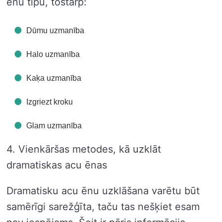
ēnu tipu, tostarp:
Dūmu uzmanība
Halo uzmanība
Kaķa uzmanība
Izgriezt kroku
Glam uzmanība
4. Vienkāršas metodes, kā uzklāt
dramatiskas acu ēnas
Dramatisku acu ēnu uzklāšana varētu būt
samērīgi sarežģīta, taču tas nešķiet esam