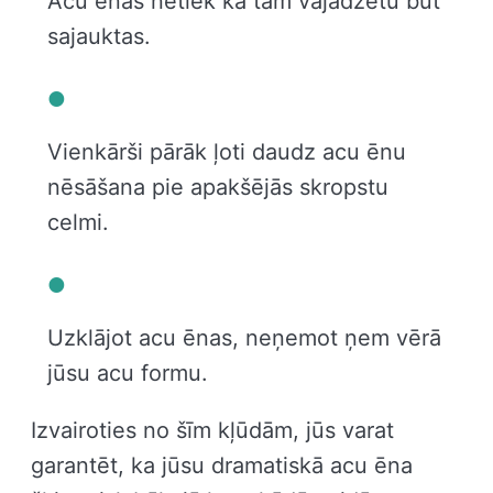
Acu ēnas netiek kā tam vajadzētu būt
sajauktas.
Vienkārši pārāk ļoti daudz acu ēnu
nēsāšana pie apakšējās skropstu
celmi.
Uzklājot acu ēnas, neņemot ņem vērā
jūsu acu formu.
Izvairoties no šīm kļūdām, jūs varat
garantēt, ka jūsu dramatiskā acu ēna