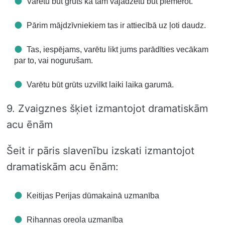
Varētu būt grūts kā tam vajadzētu būt piemērot.
Pārim mājdzīvniekiem tas ir attiecībā uz ļoti daudz.
Tas, iespējams, varētu likt jums parādīties vecākam
par to, vai nogurušam.
Varētu būt grūts uzvilkt laiki laika garumā.
9. Zvaigznes šķiet izmantojot dramatiskām
acu ēnām
Šeit ir pāris slavenību izskati izmantojot
dramatiskām acu ēnām:
Keitijas Perijas dūmakainā uzmanība
Rihannas oreola uzmanība