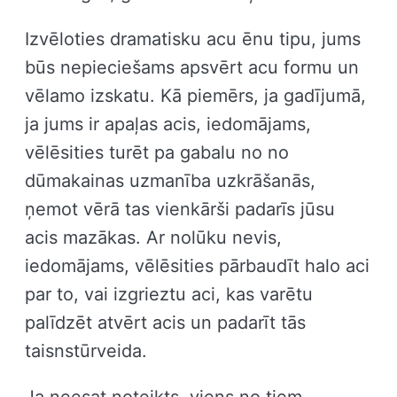
Izvēloties dramatisku acu ēnu tipu, jums
būs nepieciešams apsvērt acu formu un
vēlamo izskatu. Kā piemērs, ja gadījumā,
ja jums ir apaļas acis, iedomājams,
vēlēsities turēt pa gabalu no no
dūmakainas uzmanība uzkrāšanās,
ņemot vērā tas vienkārši padarīs jūsu
acis mazākas. Ar nolūku nevis,
iedomājams, vēlēsities pārbaudīt halo aci
par to, vai izgrieztu aci, kas varētu
palīdzēt atvērt acis un padarīt tās
taisnstūrveida.
Ja neesat noteikts, viens no tiem