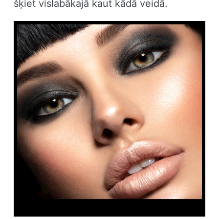
šķiet vislabākajā kaut kādā veidā.