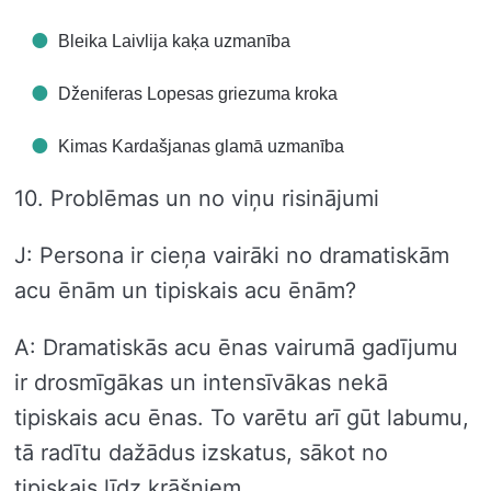
Bleika Laivlija kaķa uzmanība
Dženiferas Lopesas griezuma kroka
Kimas Kardašjanas glamā uzmanība
10. Problēmas un no viņu risinājumi
J: Persona ir cieņa vairāki no dramatiskām
acu ēnām un tipiskais acu ēnām?
A: Dramatiskās acu ēnas vairumā gadījumu
ir drosmīgākas un intensīvākas nekā
tipiskais acu ēnas. To varētu arī gūt labumu,
tā radītu dažādus izskatus, sākot no
tipiskais līdz krāšņiem.