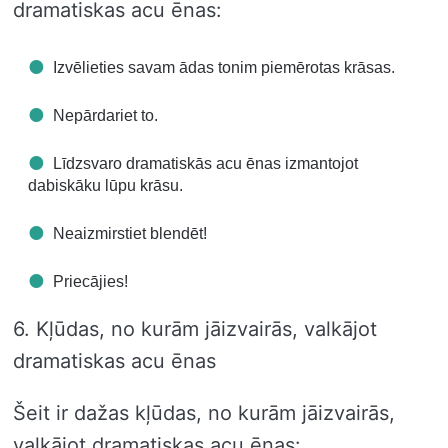
dramatiskas acu ēnas:
Izvēlieties savam ādas tonim piemērotas krāsas.
Nepārdariet to.
Līdzsvaro dramatiskās acu ēnas izmantojot
dabiskāku lūpu krāsu.
Neaizmirstiet blendēt!
Priecājies!
6. Kļūdas, no kurām jāizvairās, valkājot
dramatiskas acu ēnas
Šeit ir dažas kļūdas, no kurām jāizvairās,
valkājot dramatiskas acu ēnas: