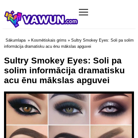
≡
Vawun.com
Sākumlapa
»
Kosmētiskais grims
» Sultry Smokey Eyes: Soli pa solim
informācija dramatisku acu ēnu mākslas apguvei
Sultry Smokey Eyes: Soli pa
solim informācija dramatisku
acu ēnu mākslas apguvei