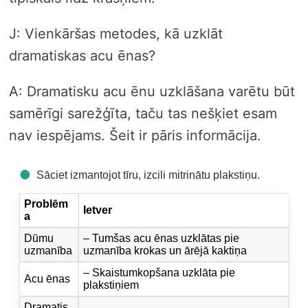
J: Vienkāršas metodes, kā uzklāt
dramatiskas acu ēnas?
A: Dramatisku acu ēnu uzklāšana varētu būt
samērīgi sarežģīta, taču tas nešķiet esam
nav iespējams. Šeit ir pāris informācija.
Sāciet izmantojot tīru, izcili mitrinātu plakstiņu.
Problēm
Ietver
a
Dūmu
– Tumšas acu ēnas uzklātas pie
uzmanība
uzmanība krokas un ārējā kaktiņa
– Skaistumkopšana uzklāta pie
Acu ēnas
plakstiņiem
Dramatis