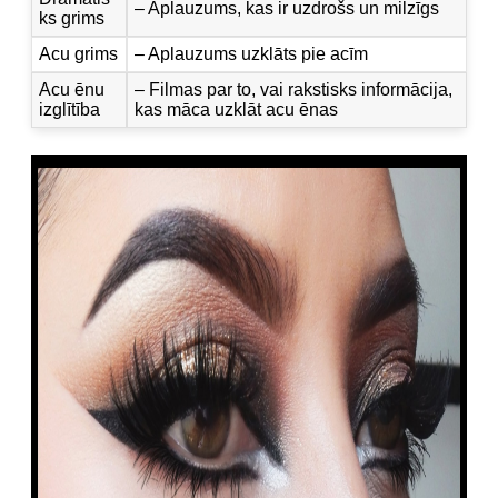
– Aplauzums, kas ir uzdrošs un milzīgs
ks grims
Acu grims
– Aplauzums uzklāts pie acīm
Acu ēnu
– Filmas par to, vai rakstisks informācija,
izglītība
kas māca uzklāt acu ēnas