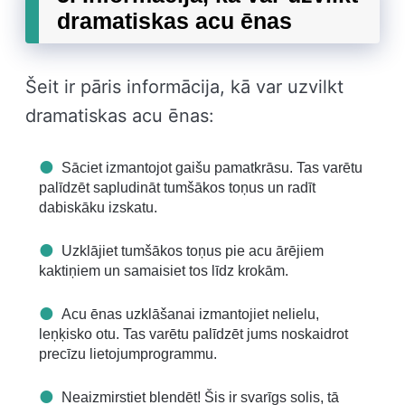
dramatiskas acu ēnas
Šeit ir pāris informācija, kā var uzvilkt
dramatiskas acu ēnas:
Sāciet izmantojot gaišu pamatkrāsu. Tas varētu
palīdzēt sapludināt tumšākos toņus un radīt
dabiskāku izskatu.
Uzklājiet tumšākos toņus pie acu ārējiem
kaktiņiem un samaisiet tos līdz krokām.
Acu ēnas uzklāšanai izmantojiet nelielu,
leņķisko otu. Tas varētu palīdzēt jums noskaidrot
precīzu lietojumprogrammu.
Neaizmirstiet blendēt! Šis ir svarīgs solis, tā