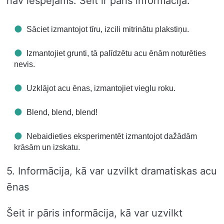
nav iespējams. Šeit ir pāris informācija.
Sāciet izmantojot tīru, izcili mitrinātu plakstiņu.
Izmantojiet grunti, tā palīdzētu acu ēnām noturēties
nevis.
Uzklājot acu ēnas, izmantojiet vieglu roku.
Blend, blend, blend!
Nebaidieties eksperimentēt izmantojot dažādām
krāsām un izskatu.
5. Informācija, kā var uzvilkt dramatiskas acu
ēnas
Šeit ir pāris informācija, kā var uzvilkt