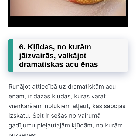
6. Kļūdas, no kurām
jāizvairās, valkājot
dramatiskas acu ēnas
Runājot attiecībā uz dramatiskām acu
ēnām, ir dažas kļūdas, kuras varat
vienkāršiem nolūkiem atļaut, kas sabojās
izskatu. Šeit ir sešas no vairumā
gadījumu pieļautajām kļūdām, no kurām
jāizvairās: