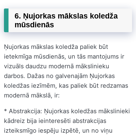
6. Ņujorkas mākslas koledža
mūsdienās
Ņujorkas mākslas koledža paliek būt
ietekmīga mūsdienās, un tās mantojums ir
vizuāls daudzu modernā mākslinieku
darbos. Dažas no galvenajām Ņujorkas
koledžas iezīmēm, kas paliek būt redzamas
modernā mākslā, ir:
* Abstrakcija: Ņujorkas koledžas mākslinieki
kādreiz bija ieinteresēti abstrakcijas
izteiksmīgo iespēju izpētē, un no viņu