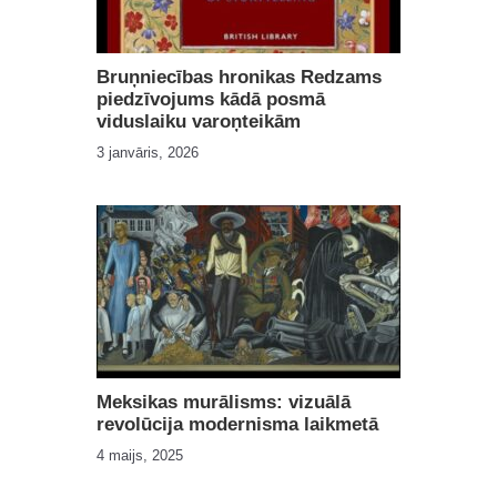
Bruņniecības hronikas Redzams
piedzīvojums kādā posmā
viduslaiku varoņteikām
3 janvāris, 2026
Meksikas murālisms: vizuālā
revolūcija modernisma laikmetā
4 maijs, 2025