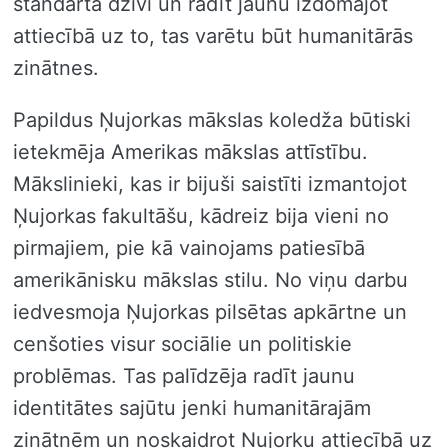
standarta dzīvi un radīt jaunu izdomājot
attiecībā uz to, tas varētu būt humanitārās
zinātnes.
Papildus Ņujorkas mākslas koledža būtiski
ietekmēja Amerikas mākslas attīstību.
Mākslinieki, kas ir bijuši saistīti izmantojot
Ņujorkas fakultāšu, kādreiz bija vieni no
pirmajiem, pie kā vainojams patiesībā
amerikānisku mākslas stilu. No viņu darbu
iedvesmoja Ņujorkas pilsētas apkārtne un
cenšoties visur sociālie un politiskie
problēmas. Tas palīdzēja radīt jaunu
identitātes sajūtu jenki humanitārajām
zinātnēm un noskaidrot Ņujorku attiecībā uz