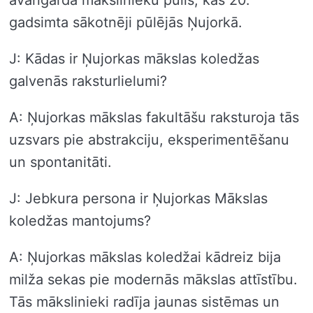
avangarda mākslinieku pūlis, kas 20.
gadsimta sākotnēji pūlējās Ņujorkā.
J: Kādas ir Ņujorkas mākslas koledžas
galvenās raksturlielumi?
A: Ņujorkas mākslas fakultāšu raksturoja tās
uzsvars pie abstrakciju, eksperimentēšanu
un spontanitāti.
J: Jebkura persona ir Ņujorkas Mākslas
koledžas mantojums?
A: Ņujorkas mākslas koledžai kādreiz bija
milža sekas pie modernās mākslas attīstību.
Tās mākslinieki radīja jaunas sistēmas un