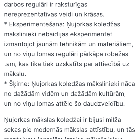
darbos regulāri ir raksturīgas
nereprezentatīvas veidi un krāsas.
* Eksperimentēšana: Ņujorkas koledžas
mākslinieki nebaidījās eksperimentēt
izmantojot jaunām tehnikām un materiāliem,
un no viņu lomas regulāri pārkāpa robežas
tam, kas tika tiek uzskatīts par attiecībā uz
mākslu.
* Šķirne: Ņujorkas koledžas mākslinieki nāca
no dažādām vidēm un dažādām kultūrām,
un no viņu lomas attēlo šo daudzveidību.
Ņujorkas mākslas koledžai ir bijusi milža
sekas pie modernās mākslas attīstību, un tās