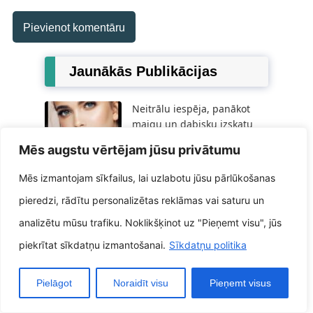
Jaunākās Publikācijas
Neitrālu iespēja, panākot
maigu un dabisku izskatu
izmantojot acu zīmuli
Mēs augstu vērtējam jūsu privātumu
Mēs izmantojam sīkfailus, lai uzlabotu jūsu pārlūkošanas
5 formas, labākais veids, kā
atsvaidzināt savu interjeru,
pieredzi, rādītu personalizētas reklāmas vai saturu un
nesabojājot banku
analizētu mūsu trafiku. Noklikšķinot uz "Pieņemt visu", jūs
piekrītat sīkdatņu izmantošanai.
Sīkdatņu politika
Elegances, vēlreiz definētas
rokassprādzes, kas padara
Pielāgot
Noraidīt visu
Pieņemt visus
izteiksmīgu