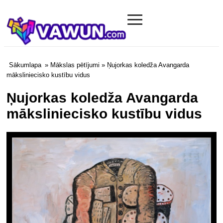
≡
Vawun.com
Sākumlapa
»
Mākslas pētījumi
» Ņujorkas koledža Avangarda
māksliniecisko kustību vidus
Ņujorkas koledža Avangarda
māksliniecisko kustību vidus