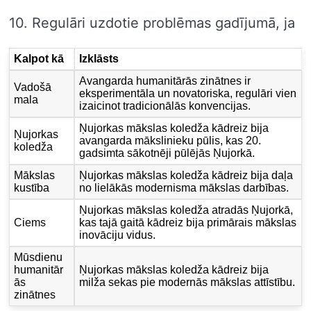
10. Regulāri uzdotie problēmas gadījumā, ja
Kalpot kā
Izklāsts
Avangarda humanitārās zinātnes ir
Vadošā
eksperimentāla un novatoriska, regulāri vien
mala
izaicinot tradicionālās konvencijas.
Ņujorkas mākslas koledža kādreiz bija
Ņujorkas
avangarda mākslinieku pūlis, kas 20.
koledža
gadsimta sākotnēji pūlējās Ņujorkā.
Mākslas
Ņujorkas mākslas koledža kādreiz bija daļa
kustība
no lielākās modernisma mākslas darbības.
Ņujorkas mākslas koledža atradās Ņujorkā,
Ciems
kas tajā gaitā kādreiz bija primārais mākslas
inovāciju vidus.
Mūsdienu
humanitār
Ņujorkas mākslas koledža kādreiz bija
ās
milža sekas pie modernās mākslas attīstību.
zinātnes