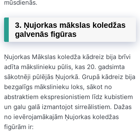
mūsdienās.
3. Ņujorkas mākslas koledžas
galvenās figūras
Ņujorkas Mākslas koledža kādreiz bija brīvi
adīta mākslinieku pūlis, kas 20. gadsimta
sākotnēji pūlējās Ņujorkā. Grupā kādreiz bija
bezgalīgs mākslinieku loks, sākot no
abstraktiem ekspresionistiem līdz kubistiem
un galu galā izmantojot sirreālistiem. Dažas
no ievērojamākajām Ņujorkas koledžas
figūrām ir: