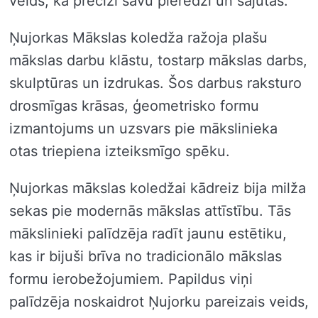
veids, kā precīzi savu pieredzi un sajūtas.
Ņujorkas Mākslas koledža ražoja plašu
mākslas darbu klāstu, tostarp mākslas darbs,
skulptūras un izdrukas. Šos darbus raksturo
drosmīgas krāsas, ģeometrisko formu
izmantojums un uzsvars pie mākslinieka
otas triepiena izteiksmīgo spēku.
Ņujorkas mākslas koledžai kādreiz bija milža
sekas pie modernās mākslas attīstību. Tās
mākslinieki palīdzēja radīt jaunu estētiku,
kas ir bijuši brīva no tradicionālo mākslas
formu ierobežojumiem. Papildus viņi
palīdzēja noskaidrot Ņujorku pareizais veids,