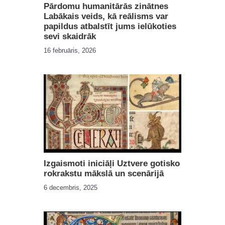
Pārdomu humanitārās zinātnes
Labākais veids, kā reālisms var
papildus atbalstīt jums ielūkoties
sevi skaidrāk
16 februāris, 2026
Izgaismoti iniciāļi Uztvere gotisko
rokrakstu mākslā un scenārijā
6 decembris, 2025