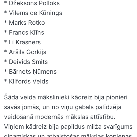
* Džeksons Polloks
* Vilems de Kūnings
* Marks Rotko
* Francs Klīns
* Lī Krasners
* Aršils Gorkijs
* Deivids Smits
* Bārnets Ņūmens
* Klifords Veids
Šāda veida mākslinieki kādreiz bija pionieri
savās jomās, un no viņu gabals palīdzēja
veidošanā modernās mākslas attīstību.
Viņiem kādreiz bija papildus milža svarīgums
dinamiskas un atbalstošas ​​mākslas kopienas