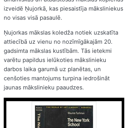
izveidē Ņujorkā, kas piesaistīja māksliniekus
no visas visā pasaulē.
Ņujorkas mākslas koledža notiek uzskatīta
attiecībā uz vienu no nozīmīgākajām 20.
gadsimta mākslas kustībām. Tās ietekmi
varētu papildus ielūkoties mākslinieku
darbos laika garumā uz planētas, un
cenšoties mantojums turpina iedrošināt
jaunas mākslinieku paaudzes.