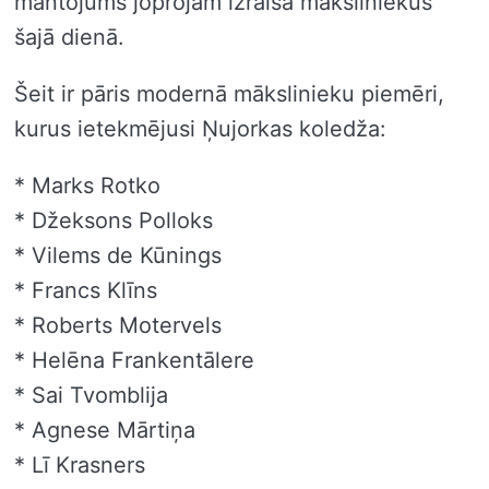
mantojums joprojām izraisa māksliniekus
šajā dienā.
Šeit ir pāris modernā mākslinieku piemēri,
kurus ietekmējusi Ņujorkas koledža:
* Marks Rotko
* Džeksons Polloks
* Vilems de Kūnings
* Francs Klīns
* Roberts Motervels
* Helēna Frankentālere
* Sai Tvomblija
* Agnese Mārtiņa
* Lī Krasners