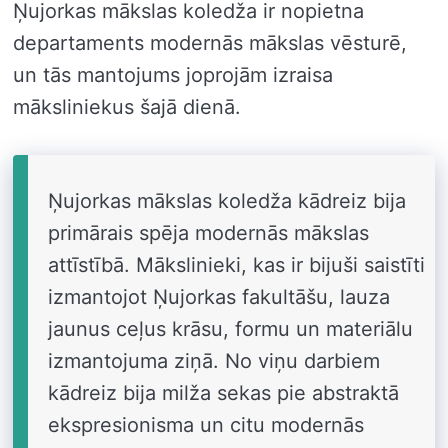
Ņujorkas mākslas koledža ir nopietna
departaments modernās mākslas vēsturē,
un tās mantojums joprojām izraisa
māksliniekus šajā dienā.
Ņujorkas mākslas koledža kādreiz bija
primārais spēja modernās mākslas
attīstībā. Mākslinieki, kas ir bijuši saistīti
izmantojot Ņujorkas fakultāšu, lauza
jaunus ceļus krāsu, formu un materiālu
izmantojuma ziņā. No viņu darbiem
kādreiz bija milža sekas pie abstraktā
ekspresionisma un citu modernās