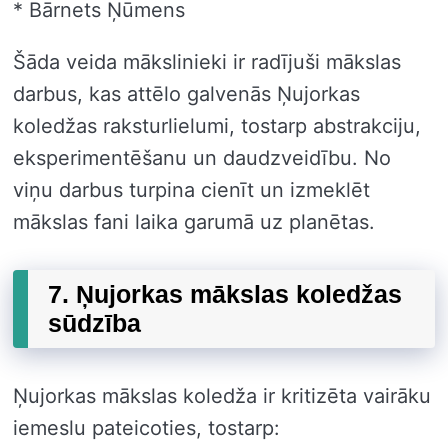
* Bārnets Ņūmens
Šāda veida mākslinieki ir radījuši mākslas
darbus, kas attēlo galvenās Ņujorkas
koledžas raksturlielumi, tostarp abstrakciju,
eksperimentēšanu un daudzveidību. No
viņu darbus turpina cienīt un izmeklēt
mākslas fani laika garumā uz planētas.
7. Ņujorkas mākslas koledžas
sūdzība
Ņujorkas mākslas koledža ir kritizēta vairāku
iemeslu pateicoties, tostarp: